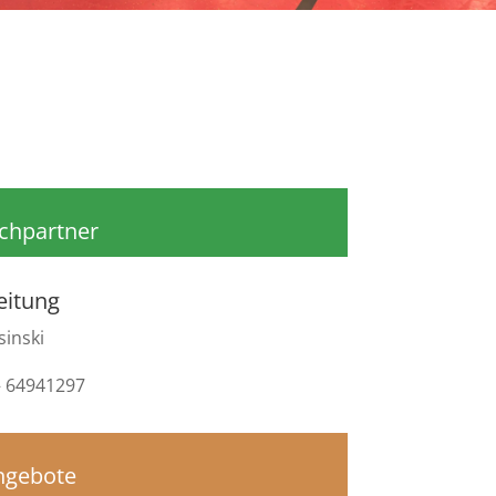
chpartner
eitung
inski
 – 64941297
ngebote