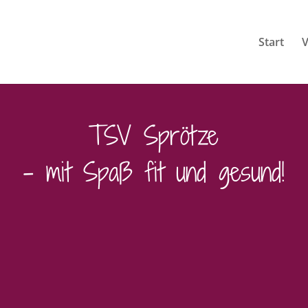
Start
V
TSV Sprötze
– mit Spaß fit und gesund!