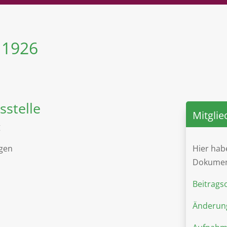
n 1926
sstelle
Mitglie
g
agen
Hier hab
Dokumen
Beitrags
Änderung