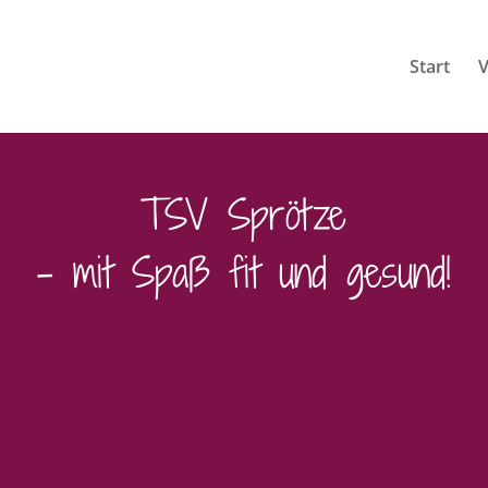
Start
V
TSV Sprötze
– mit Spaß fit und gesund!