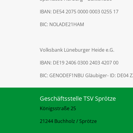
IBAN: DE54 2075 0000 0003 0255 17
BIC: NOLADE21HAM
Volksbank Lüneburger Heide e.G.
IBAN: DE19 2406 0300 2403 4207 00
BIC: GENODEF1NBU Gläubiger- ID: DE04 Z
Geschäftsstelle TSV Sprötze
Königsstraße 25
21244 Buchholz / Sprötze