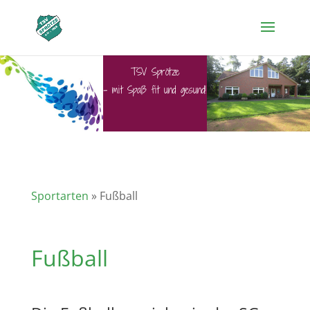
TSV Sprötze
– mit Spaß fit und gesund!
Sportarten
» Fußball
Fußball