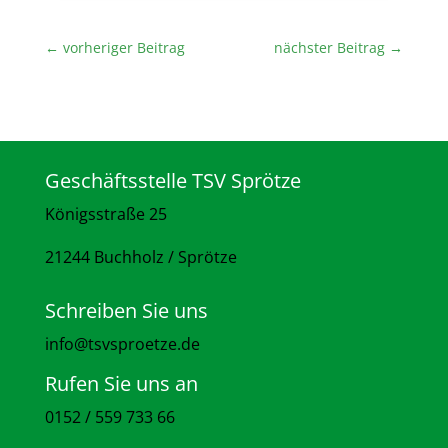
←
vorheriger Beitrag
nächster Beitrag
→
Geschäftsstelle TSV Sprötze
Königsstraße 25
21244 Buchholz / Sprötze
Schreiben Sie uns
info@tsvsproetze.de
Rufen Sie uns an
0152 / 559 733 66